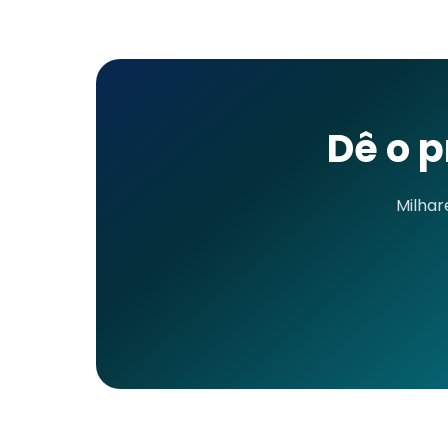
Dê o 
Milhar