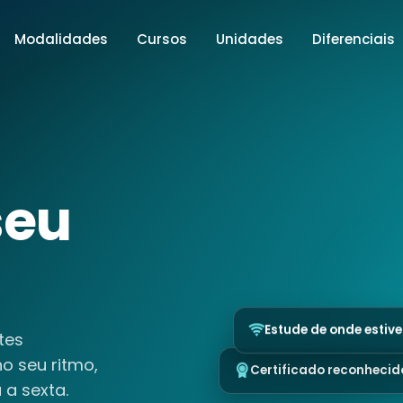
Modalidades
Cursos
Unidades
Diferenciais
seu
tes
Estude de onde estive
no seu ritmo,
Certificado reconhecid
a sexta.