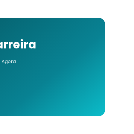
rreira
. Agora