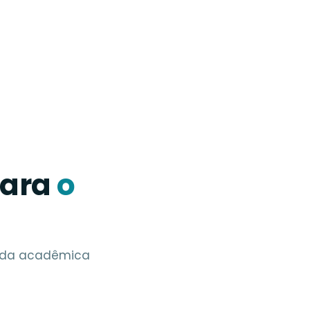
para
o
vida acadêmica