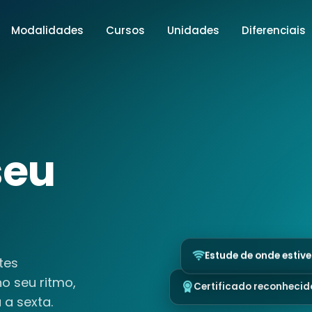
Modalidades
Cursos
Unidades
Diferenciais
seu
tes
Estude de onde estive
no seu ritmo,
Certificado reconhecid
a sexta.