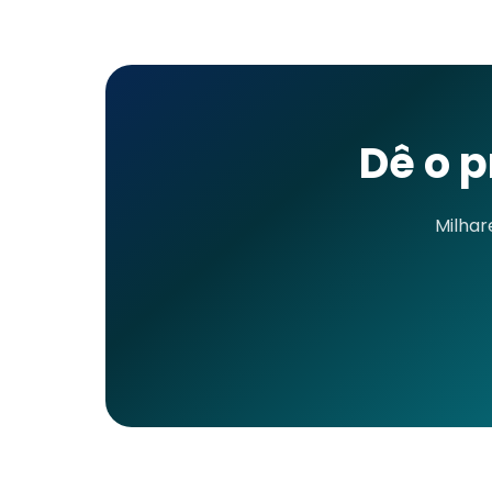
Dê o 
Milhar