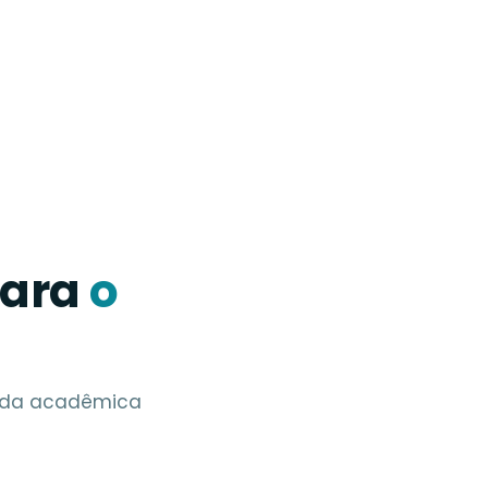
para
o
vida acadêmica