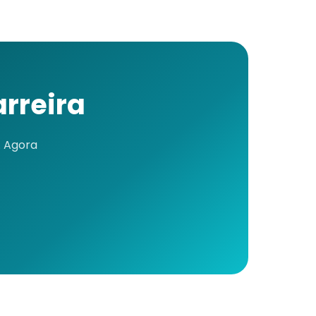
rreira
. Agora